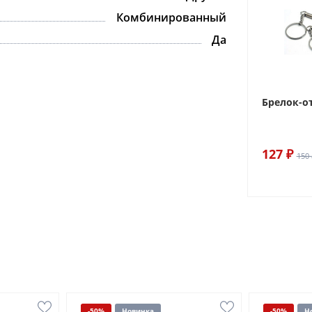
Комбинированный
Да
Брелок-о
127 ₽
150 
-50%
Новинка
-50%
Н