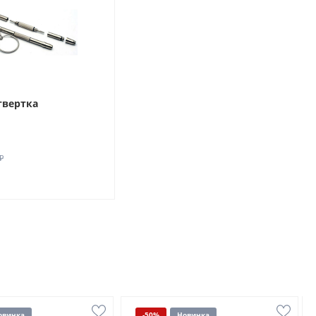
твертка
₽
овинка
-50%
Новинка