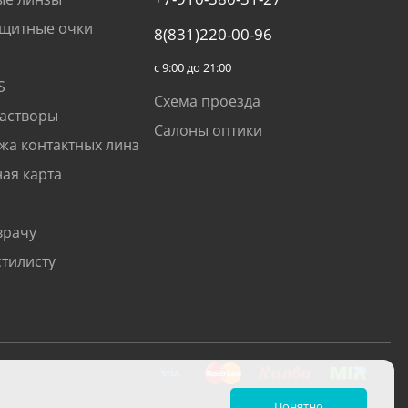
щитные очки
8(831)220-00-96
с 9:00 до 21:00
S
Схема проезда
растворы
Салоны оптики
жа контактных линз
ая карта
врачу
стилисту
Понятно