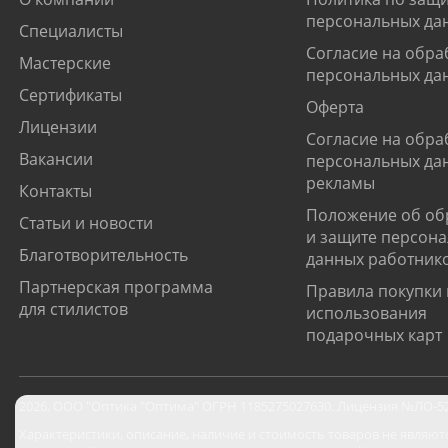
персональных да
Специалисты
Согласие на обра
Мастерские
персональных да
Сертификаты
Оферта
Лицензии
Согласие на обра
Вакансии
персональных да
рекламы
Контакты
Положение об об
Статьи и новости
и защите персон
Благотворительность
данных работник
Партнерская программа
Правила покупки 
для стилистов
использования
подарочных карт
2026
,
ООО "Оптика "Оптима"
ОГРН 1185275027630. Лицензия №ЛО-52-0
Характеристики, описание, наличие и стоимость товаров не являют