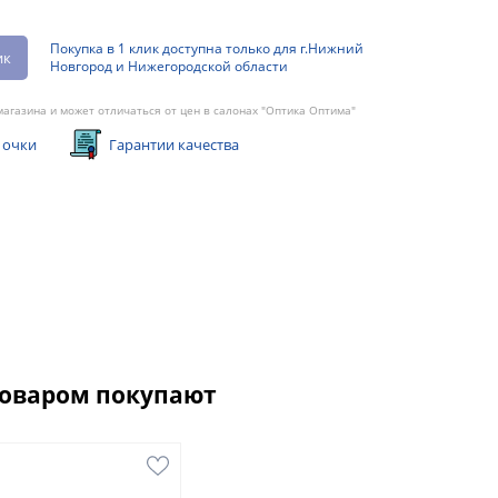
Покупка в 1 клик доступна только для г.Нижний
ик
Новгород и Нижегородской области
агазина и может отличаться от цен в салонах "Оптика Оптима"
 очки
Гарантии качества
товаром покупают