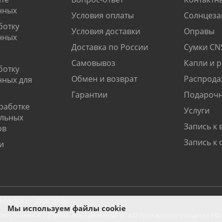
нных
Условия оплаты
Солнцеза
ботку
Условия доставки
Оправы
нных
Доставка по России
Сумки CN
Самовывоз
Капли и 
ботку
Обмен и возврат
Распрода
нных для
Гарантии
Подарочн
работке
Услуги
альных
Запись к 
ов
Запись к 
и
06505 от 20.06.2019г.
Мы используем файлы cookie
ся публичной офертой, определяемой ст. 437 Гражданского кодекса РФ.