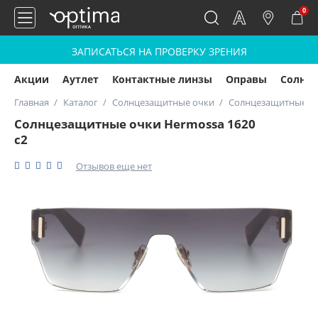
0
ЗАПИСАТЬСЯ НА ПРОВЕРКУ ЗРЕНИЯ
Акции
Аутлет
Контактные линзы
Оправы
Солнц
Главная
Каталог
Солнцезащитные очки
Солнцезащитные оч
Солнцезащитные очки Hermossa 1620
с2
Отзывов еще нет