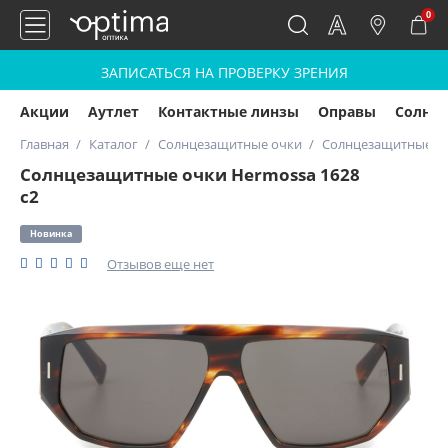
0
ЗАПИСАТЬСЯ НА ПРОВЕРКУ ЗРЕНИЯ
Акции
Аутлет
Контактные линзы
Оправы
Солнц
Главная
Каталог
Солнцезащитные очки
Солнцезащитные оч
Солнцезащитные очки Hermossa 1628
с2
Новинка
Отзывов еще нет