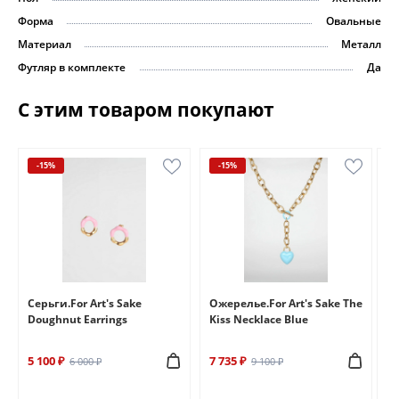
Форма
Овальные
Материал
Металл
Футляр в комплекте
Да
С этим товаром покупают
-15%
-15%
e
Серьги.For Art's Sake
Ожерелье.For Art's Sake The
Бр
Doughnut Earrings
Kiss Necklace Blue
Br
5 100 ₽
7 735 ₽
6 
6 000 ₽
9 100 ₽