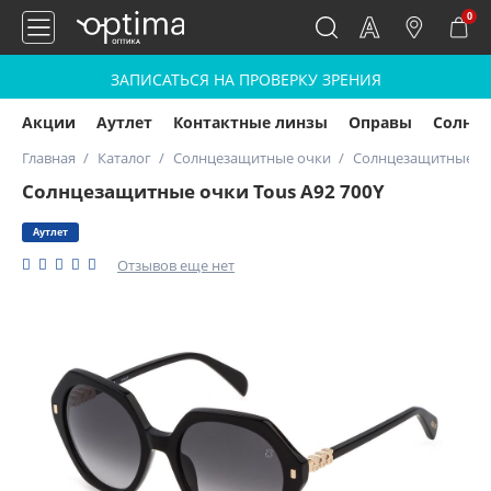
0
ЗАПИСАТЬСЯ НА ПРОВЕРКУ ЗРЕНИЯ
Акции
Аутлет
Контактные линзы
Оправы
Солнц
Главная
Каталог
Солнцезащитные очки
Солнцезащитные очк
Солнцезащитные очки Tous A92 700Y
Аутлет
Отзывов еще нет