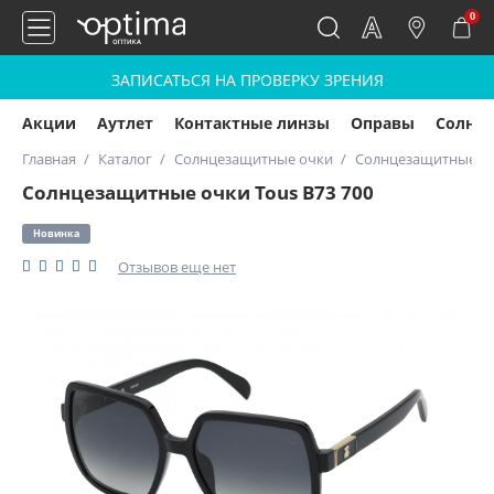
0
ЗАПИСАТЬСЯ НА ПРОВЕРКУ ЗРЕНИЯ
Акции
Аутлет
Контактные линзы
Оправы
Солнц
Главная
Каталог
Солнцезащитные очки
Солнцезащитные очк
Солнцезащитные очки Tous B73 700
Новинка
Отзывов еще нет