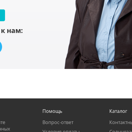
к нам:
Помощь
Каталог
те
Вопрос-ответ
Контактн
нных
Условия оплаты
Солнцеза