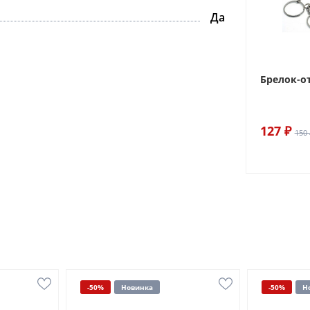
Да
Брелок-о
127 ₽
150 
-50%
Новинка
-50%
Н