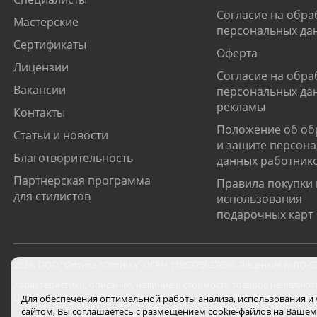
Согласие на обра
Мастерские
персональных да
Сертификаты
Оферта
Лицензии
Согласие на обра
Вакансии
персональных да
рекламы
Контакты
Положение об об
Статьи и новости
и защите персон
Благотворительность
данных работник
Партнерская программа
Правила покупки 
для стилистов
использования
подарочных карт
2026
,
ООО "Оптика "Оптима"
ОГРН 1185275027630. Лицензия №ЛО-52-0
Характеристики, описание, наличие и стоимость товаров не являют
Цены на сайте могут отличаться от цен в салонах и действуют толь
Для обеспечения оптимальной работы анализа, использования и
сайтом, Вы соглашаетесь с размещением cookie-файлов на Вашем