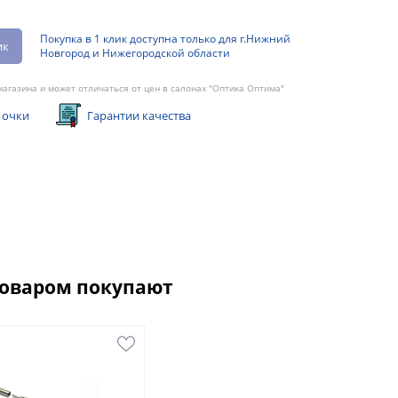
Покупка в 1 клик доступна только для г.Нижний
ик
Новгород и Нижегородской области
агазина и может отличаться от цен в салонах "Оптика Оптима"
 очки
Гарантии качества
товаром покупают