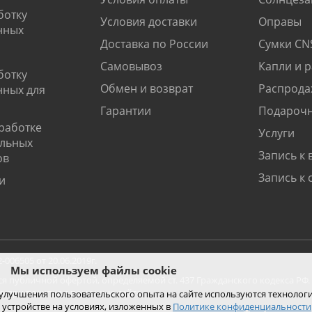
ботку
Условия доставки
Оправы
нных
Доставка по России
Сумки CN
Самовывоз
Капли и 
ботку
Обмен и возврат
Распрода
нных для
Гарантии
Подарочн
работке
Услуги
альных
Запись к 
ов
Запись к 
и
06505 от 20.06.2019г.
Мы используем файлы cookie
ся публичной офертой, определяемой ст. 437 Гражданского кодекса РФ.
ко при покупке с помощью сайта.
 улучшения пользовательского опыта на сайте используются технолог
 устройстве на условиях, изложенных в
Политике конфиденциальности