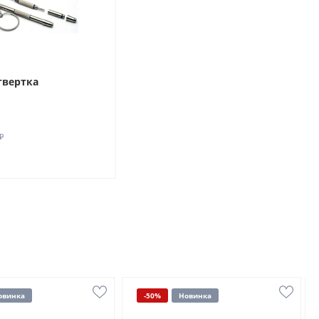
твертка
₽
овинка
-50%
Новинка