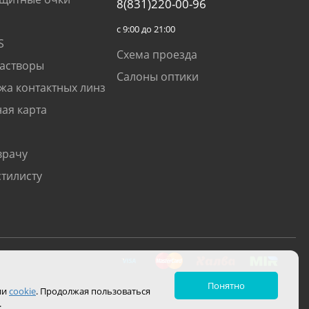
8(831)220-00-96
с 9:00 до 21:00
S
Схема проезда
растворы
Салоны оптики
жа контактных линз
ая карта
врачу
стилисту
Понятно
ии
cookie
. Продолжая пользоваться
.