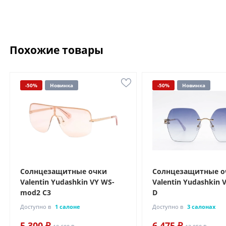
Похожие товары
-50%
Новинка
-50%
Новинка
Солнцезащитные очки
Солнцезащитные о
Valentin Yudashkin VY WS-
Valentin Yudashkin
mod2 C3
D
Доступно в
1 салоне
Доступно в
3 салонах
5 300 ₽
6 475 ₽