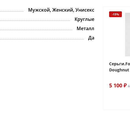
Мужской, Женский, Унисекс
-15%
-15%
Круглые
Металл
Да
 Sake The
Браслет For Art's Sake Olive
Серьги.Fo
Bracelet Gold
Doughnut 
6 290 ₽
5 100 ₽
7 400 ₽
6