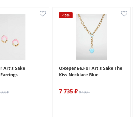
-15%
r Art's Sake
Ожерелье.For Art's Sake The
Earrings
Kiss Necklace Blue
7 735 ₽
 000 ₽
9 100 ₽