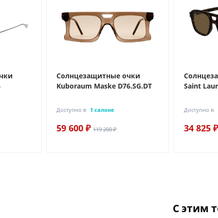
чки
Солнцезащитные очки
Солнцез
4
Kuboraum Maske D76.SG.DT
Saint Lau
Доступно в
1 салоне
Доступно в
59 600 ₽
34 825 ₽
119 200 ₽
С этим 