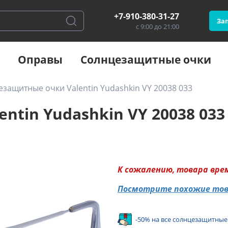
+7-910-380-31-27
Зап
с 9:00 до 21:00
Оправы
Солнцезащитные очки
защитные очки Valentin Yudashkin VY 20038 033
tin Yudashkin VY 20038 033
К сожалению, товара вре
Посмотрите похожие то
-50% на все солнцезащитные