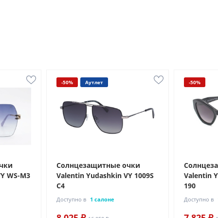
-50%
Аутлет
-50%
чки
Солнцезащитные очки
Солнцез
 VY WS-M3
Valentin Yudashkin VY 1009S
Valentin 
C4
190
Доступно в
1 салоне
Доступно в
8 025 ₽
7 825 ₽