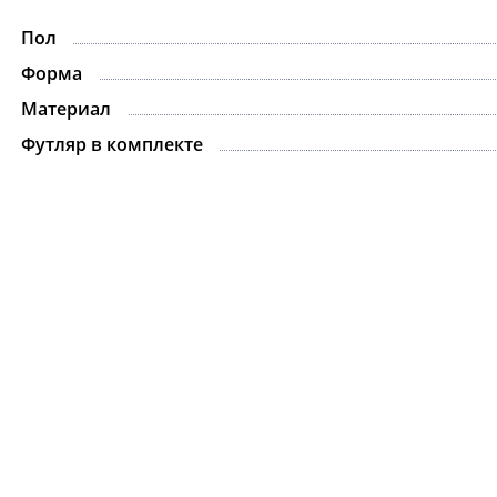
Пол
-15%
Форма
Материал
Футляр в комплекте
Ожерелье.For Art's
Kiss Necklace Blue
7 735 ₽
9 100 ₽