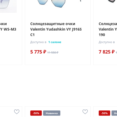
чки
Солнцезащитные очки
Солнцез
 VY WS-M3
Valentin Yudashkin VY J916S
Valentin 
C1
190
Доступно в
1 салоне
Доступно в
5 775 ₽
7 825 ₽
11 550 ₽
-50%
Новинка
-50%
Н