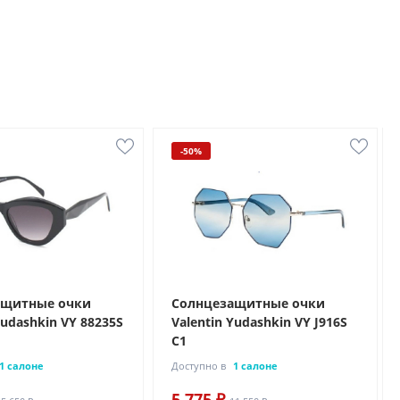
-50%
ащитные очки
Солнцезащитные очки
Yudashkin VY 88235S
Valentin Yudashkin VY J916S
C1
1 салоне
Доступно в
1 салоне
5 775 ₽