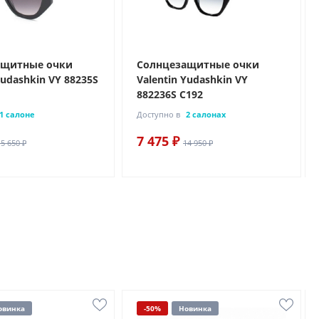
ащитные очки
Солнцезащитные очки
Yudashkin VY 88235S
Valentin Yudashkin VY
882236S C192
1 салоне
Доступно в
2 салонах
7 475 ₽
15 650 ₽
14 950 ₽
овинка
-50%
Новинка