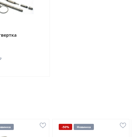
твертка
₽
овинка
-50%
Новинка