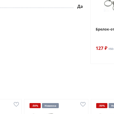
Да
Брелок-о
127 ₽
150 
-50%
Новинка
-50%
Н