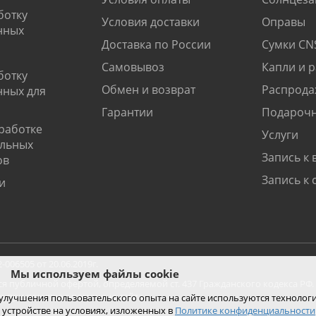
ботку
Условия доставки
Оправы
нных
Доставка по России
Сумки CN
Самовывоз
Капли и 
ботку
Обмен и возврат
Распрода
нных для
Гарантии
Подарочн
работке
Услуги
альных
Запись к 
ов
Запись к 
и
06505 от 20.06.2019г.
Мы используем файлы cookie
ся публичной офертой, определяемой ст. 437 Гражданского кодекса РФ.
ко при покупке с помощью сайта.
 улучшения пользовательского опыта на сайте используются технолог
 устройстве на условиях, изложенных в
Политике конфиденциальности