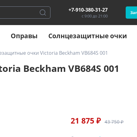
+7-910-380-31-27
Зап
с 9:00 до 21:00
Оправы
Солнцезащитные очки
защитные очки Victoria Beckham VB684S 001
oria Beckham VB684S 001
21 875 ₽
43 750 ₽