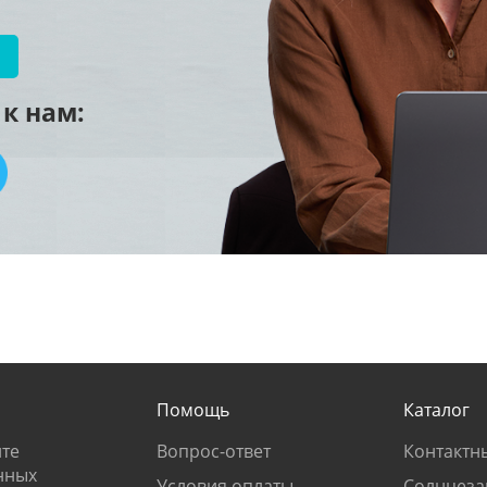
к нам:
Помощь
Каталог
те
Вопрос-ответ
Контактн
нных
Условия оплаты
Солнцеза