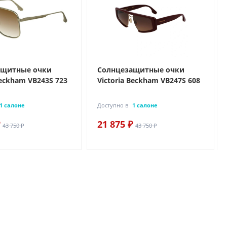
ащитные очки
Солнцезащитные очки
Beckham VB243S 723
Victoria Beckham VB247S 608
1 салоне
Доступно в
1 салоне
21 875 ₽
43 750 ₽
43 750 ₽