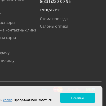
8(831)220-00-96
с 9:00 до 21:00
S
Схема проезда
растворы
Салоны оптики
жа контактных линз
ая карта
врачу
стилисту
Понятно
ии
cookie
. Продолжая пользоваться
.