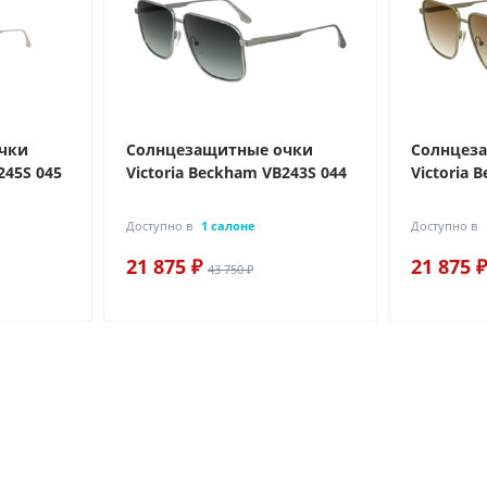
чки
Солнцезащитные очки
Солнцез
245S 045
Victoria Beckham VB243S 044
Victoria 
Доступно в
1 салоне
Доступно в
21 875 ₽
21 875 ₽
43 750 ₽