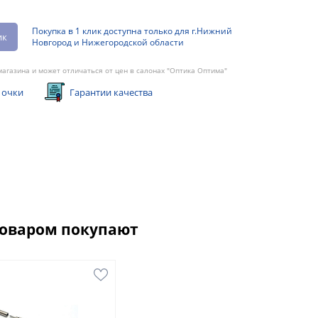
Покупка в 1 клик доступна только для г.Нижний
ик
Новгород и Нижегородской области
агазина и может отличаться от цен в салонах "Оптика Оптима"
 очки
Гарантии качества
товаром покупают