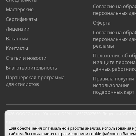
Согласие на обра
Мастерские
персональных да
Сертификаты
Оферта
Лицензии
Согласие на обра
Вакансии
персональных да
рекламы
Контакты
Положение об об
Статьи и новости
и защите персон
Благотворительность
данных работник
Партнерская программа
Правила покупки 
для стилистов
использования
подарочных карт
2026
,
ООО "Оптика "Оптима"
ОГРН 1185275027630. Лицензия №ЛО-52-0
Характеристики, описание, наличие и стоимость товаров не являют
Цены на сайте могут отличаться от цен в салонах и действуют толь
Для обеспечения оптимальной работы анализа, использования и
сайтом, Вы соглашаетесь с размещением cookie-файлов на Вашем