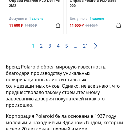
Оправа Polaroid PLD D611/G
Оправа Polaroid PLD D594
2M2
000
Доступно в
1 салоне
Доступно в
1 салоне
11 600 ₽
11 600 ₽
14 500 ₽
14 500 ₽
1
2
3
4
5
...
21
Бренд Polaroid обрел мировую известность,
благодаря производству уникальных
поляризационных линз и стильных
солнцезащитных очков. Однако, не все знают, что
предшествовало такому стремительному
завоеванию доверия покупателей и как это
произошло.
Корпорация Polaroid была основана в 1937 году
молодым и находчивым Эдвином Лэндом, который
в свои 20 лет создал первый в мире