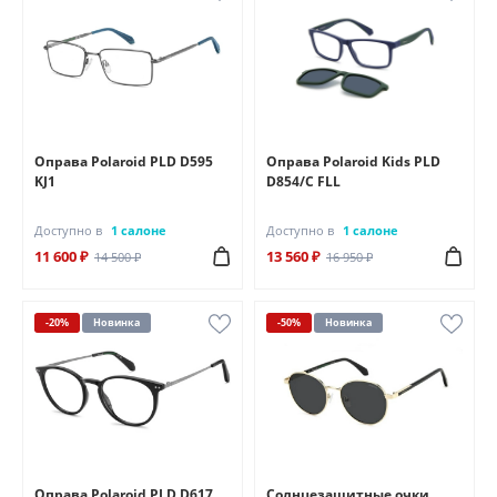
Оправа Polaroid PLD D595
Оправа Polaroid Kids PLD
KJ1
D854/C FLL
Доступно в
1 салоне
Доступно в
1 салоне
11 600 ₽
13 560 ₽
14 500 ₽
16 950 ₽
-20%
Новинка
-50%
Новинка
Оправа Polaroid PLD D617
Солнцезащитные очки