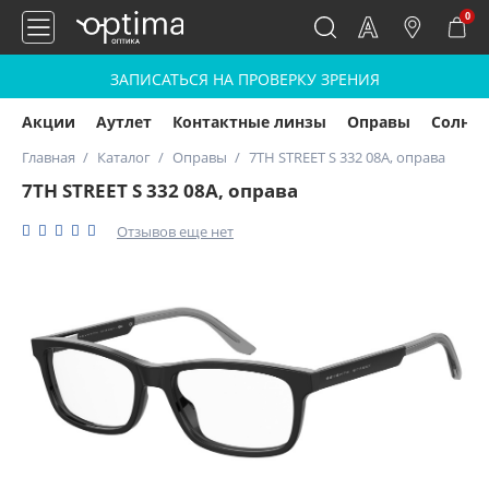
0
ЗАПИСАТЬСЯ НА ПРОВЕРКУ ЗРЕНИЯ
Акции
Аутлет
Контактные линзы
Оправы
Солнц
Главная
Каталог
Оправы
7TH STREET S 332 08A, оправа
7TH STREET S 332 08A, оправа
Отзывов еще нет