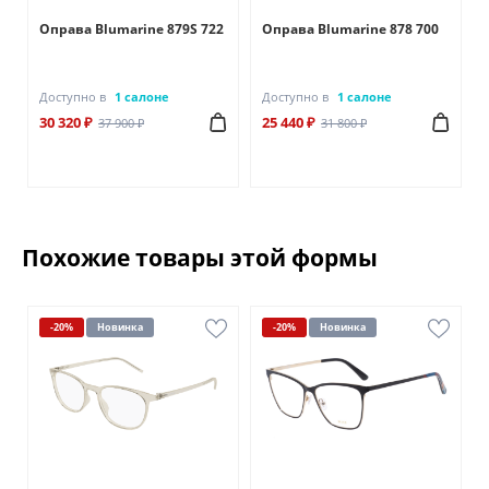
6
Оправа Blumarine 879S 722
Оправа Blumarine 878 700
Доступно в
1 салоне
Доступно в
1 салоне
30 320 ₽
25 440 ₽
37 900 ₽
31 800 ₽
Похожие товары этой формы
-20%
Новинка
-20%
Новинка