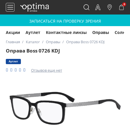
0
ЗАПИСАТЬСЯ НА ПРОВЕРКУ ЗРЕНИЯ
Акции
Аутлет
Контактные линзы
Оправы
Солнц
Главная
Каталог
Оправы
Оправа Boss 0726 KDJ
Оправа Boss 0726 KDJ
Аутлет
Отзывов еще нет