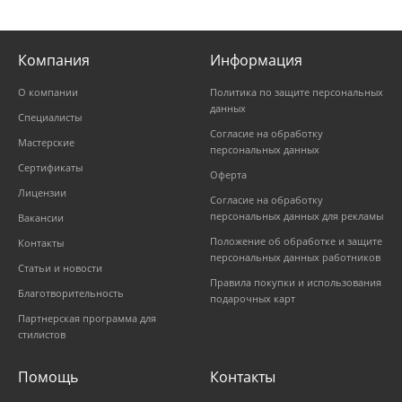
Компания
Информация
О компании
Политика по защите персональных
данных
Специалисты
Согласие на обработку
Мастерские
персональных данных
Сертификаты
Оферта
Лицензии
Согласие на обработку
персональных данных для рекламы
Вакансии
Положение об обработке и защите
Контакты
персональных данных работников
Статьи и новости
Правила покупки и использования
Благотворительность
подарочных карт
Партнерская программа для
стилистов
Помощь
Контакты