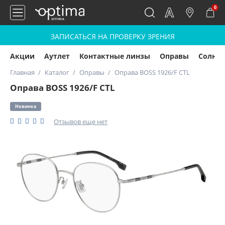
0
ЗАПИСАТЬСЯ НА ПРОВЕРКУ ЗРЕНИЯ
Акции
Аутлет
Контактные линзы
Оправы
Солнц
Главная
Каталог
Оправы
Оправа BOSS 1926/F CTL
Оправа BOSS 1926/F CTL
Новинка
Отзывов еще нет