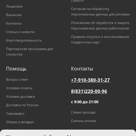
Оферта
Лицензии
Согласие на обработку
персональных данных для рекламы
Вакансии
Положение об обработке и защите
Контакты
персональных данных работников
Статьи и новости
Правила покупки и использования
Благотворительность
подарочных карт
Партнерская программа для
стилистов
Помощь
Контакты
+7-910-380-31-27
Вопрос-ответ
Условия оплаты
8(831)220-00-96
Условия доставки
с 9:00 до 21:00
Доставка по России
Схема проезда
Самовывоз
Салоны оптики
Обмен и возврат
Гарантии