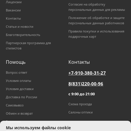
Лицензии
Согласие на обработку
персональных данных для рекламы
Вакансии
Положение об обработке и защите
Контакты
персональных данных работников
Статьи и новости
Правила покупки и использования
Благотворительность
подарочных карт
Партнерская программа для
стилистов
Помощь
Контакты
+7-910-380-31-27
Вопрос-ответ
Условия оплаты
8(831)220-00-96
Условия доставки
с 9:00 до 21:00
Доставка по России
Схема проезда
Самовывоз
Салоны оптики
Обмен и возврат
Гарантии
Мы используем файлы cookie