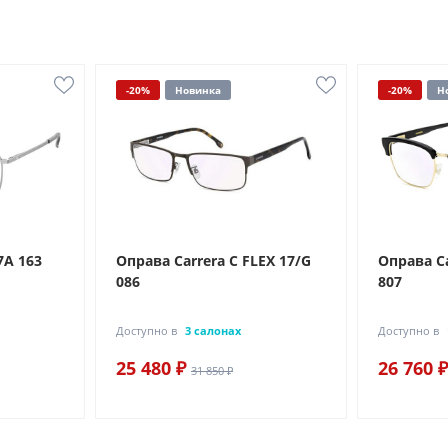
-20%
Новинка
-20%
Н
7A 163
Оправа Carrera C FLEX 17/G
Оправа Ca
086
807
Доступно в
3 салонах
Доступно в
25 480 ₽
26 760 ₽
31 850 ₽