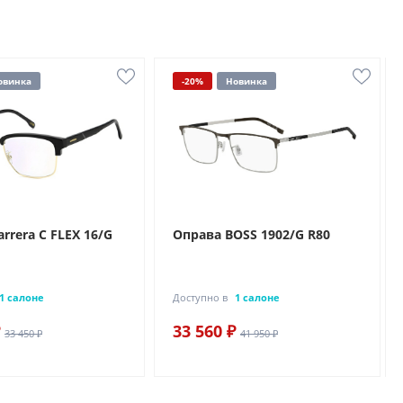
овинка
-20%
Новинка
rrera C FLEX 16/G
Оправа BOSS 1902/G R80
1 салоне
Доступно в
1 салоне
33 560 ₽
33 450 ₽
41 950 ₽