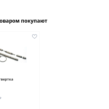
товаром покупают
твертка
₽