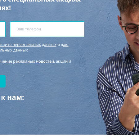
ях!
защите персональных данных
и
даю
альных данных
учение рекламных новостей
, акций и
к нам: