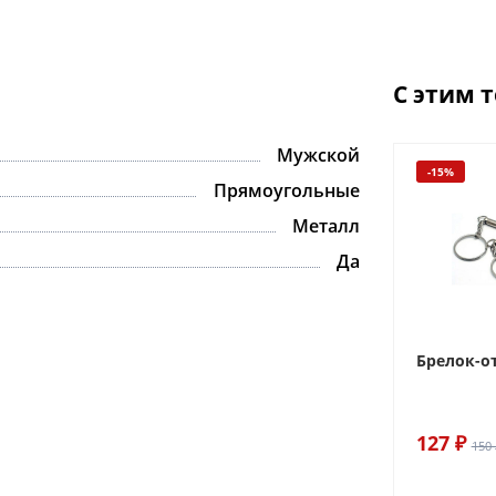
С этим 
Мужской
-15%
Прямоугольные
Металл
Да
Брелок-о
127 ₽
150 