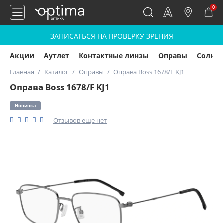
0
ЗАПИСАТЬСЯ НА ПРОВЕРКУ ЗРЕНИЯ
Акции
Аутлет
Контактные линзы
Оправы
Солнц
Главная
Каталог
Оправы
Оправа Boss 1678/F KJ1
Оправа Boss 1678/F KJ1
Новинка
Отзывов еще нет