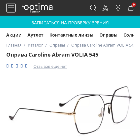
0
ЗАПИСАТЬСЯ НА ПРОВЕРКУ ЗРЕНИЯ
Акции
Аутлет
Контактные линзы
Оправы
Солнц
Главная
Каталог
Оправы
Оправа Caroline Abram VOLIA 545
Оправа Caroline Abram VOLIA 545
Отзывов еще нет