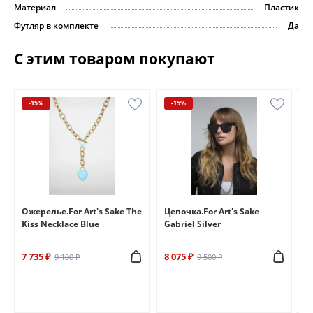
Материал
Пластик
Футляр в комплекте
Да
С этим товаром покупают
-15%
-15%
e
Ожерелье.For Art's Sake The
Цепочка.For Art's Sake
Бр
Kiss Necklace Blue
Gabriel Silver
Br
7 735 ₽
8 075 ₽
6 
9 100 ₽
9 500 ₽