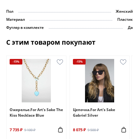
Пол
Женский
Материал
Пластик
Футляр в комплекте
Да
С этим товаром покупают
-15%
-15%
e
Ожерелье.For Art's Sake The
Цепочка.For Art's Sake
Бр
Kiss Necklace Blue
Gabriel Silver
Br
7 735 ₽
8 075 ₽
6 
9 100 ₽
9 500 ₽