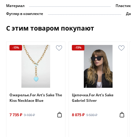
Материал
Пластик
Футляр в комплекте
Да
С этим товаром покупают
-15%
-15%
e
Ожерелье.For Art's Sake The
Цепочка.For Art's Sake
Бр
Kiss Necklace Blue
Gabriel Silver
Br
7 735 ₽
8 075 ₽
6 
9 100 ₽
9 500 ₽