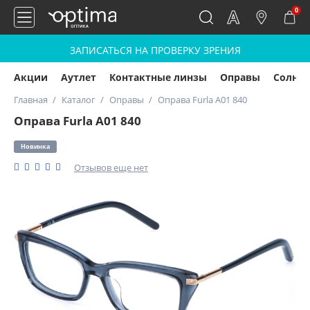
0
ЗАПИСАТЬСЯ НА ПРОВЕРКУ ЗРЕНИЯ
Акции
Аутлет
Контактные линзы
Оправы
Солнц
Главная
Каталог
Оправы
Оправа Furla A01 840
Оправа Furla A01 840
Новинка
Отзывов еще нет