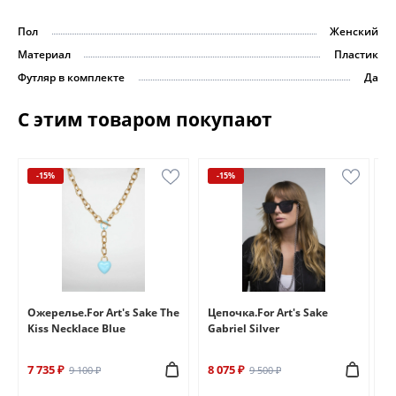
Пол
Женский
Материал
Пластик
Футляр в комплекте
Да
С этим товаром покупают
-15%
-15%
e
Ожерелье.For Art's Sake The
Цепочка.For Art's Sake
Бр
Kiss Necklace Blue
Gabriel Silver
Br
7 735 ₽
8 075 ₽
6 
9 100 ₽
9 500 ₽