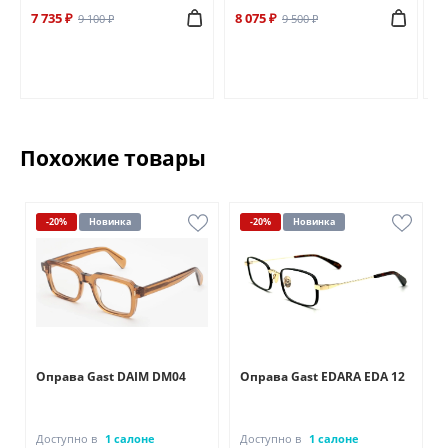
7 735 ₽
8 075 ₽
6 
9 100 ₽
9 500 ₽
Похожие товары
-20%
Новинка
-20%
Новинка
Оправа Gast DAIM DM04
Оправа Gast EDARA EDA 12
Доступно в
1 салоне
Доступно в
1 салоне