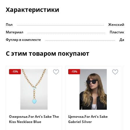
Характеристики
Пол
Женский
Материал
Пластик
Футляр в комплекте
Да
С этим товаром покупают
-15%
-15%
e
Ожерелье.For Art's Sake The
Цепочка.For Art's Sake
Бр
Kiss Necklace Blue
Gabriel Silver
Br