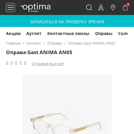
0
ЗАПИСАТЬСЯ НА ПРОВЕРКУ ЗРЕНИЯ
Акции
Аутлет
Контактные линзы
Оправы
Солнц
Главная
Каталог
Оправы
Оправа Gast ANIMA AN05
Оправа Gast ANIMA AN05
Отзывов еще нет