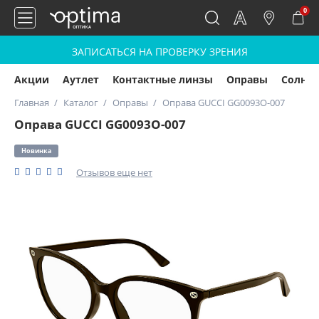
0
ЗАПИСАТЬСЯ НА ПРОВЕРКУ ЗРЕНИЯ
Акции
Аутлет
Контактные линзы
Оправы
Солнц
Главная
Каталог
Оправы
Оправа GUCCI GG0093O-007
Оправа GUCCI GG0093O-007
Новинка
Отзывов еще нет