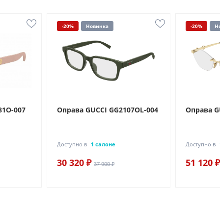
-20%
Новинка
-20%
Н
81O-007
Оправа GUCCI GG2107OL-004
Оправа G
Доступно в
1 салоне
Доступно в
30 320 ₽
51 120 ₽
37 900 ₽