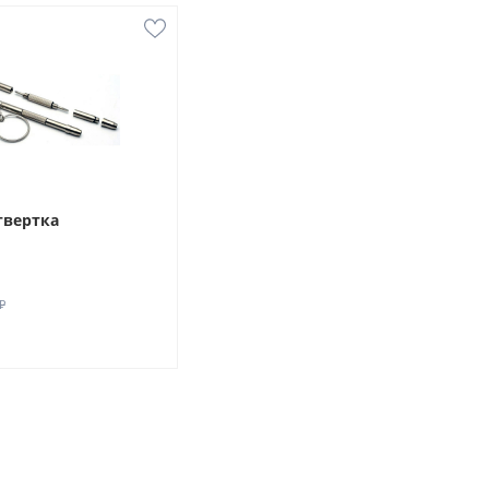
твертка
₽