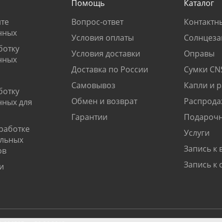
Помощь
Каталог
те
Вопрос-ответ
Контактн
нных
Условия оплаты
Солнцеза
ботку
Условия доставки
Оправы
нных
Доставка по России
Сумки CN
Самовывоз
Капли и 
ботку
Обмен и возврат
Распрода
нных для
Гарантии
Подарочн
работке
Услуги
альных
Запись к 
ов
Запись к 
и