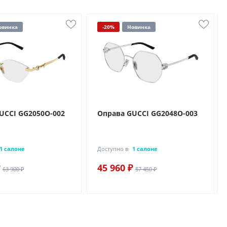
овинка
-20%
Новинка
UCCI GG2050O-002
Оправа GUCCI GG2048O-003
1 салоне
Доступно в
1 салоне
45 960 ₽
63 900 ₽
57 450 ₽