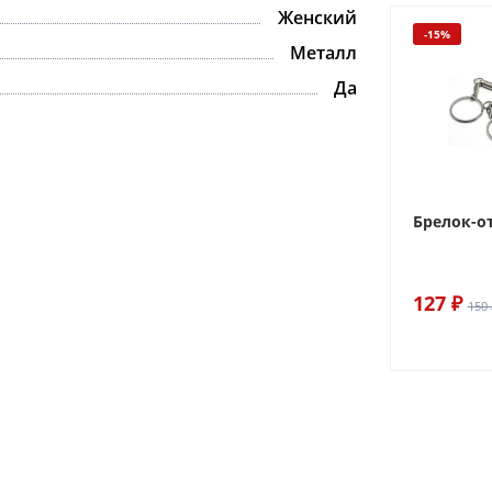
Женский
-15%
Металл
Да
Брелок-о
127 ₽
150 