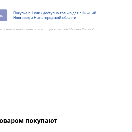
Покупка в 1 клик доступна только для г.Нижний
ик
Новгород и Нижегородской области
агазина и может отличаться от цен в салонах "Оптика Оптима"
товаром покупают