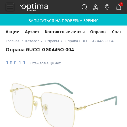
0
ЗАПИСАТЬСЯ НА ПРОВЕРКУ ЗРЕНИЯ
Акции
Аутлет
Контактные линзы
Оправы
Солнц
Главная
Каталог
Оправы
Оправа GUCCI GG0445O-004
Оправа GUCCI GG0445O-004
Отзывов еще нет