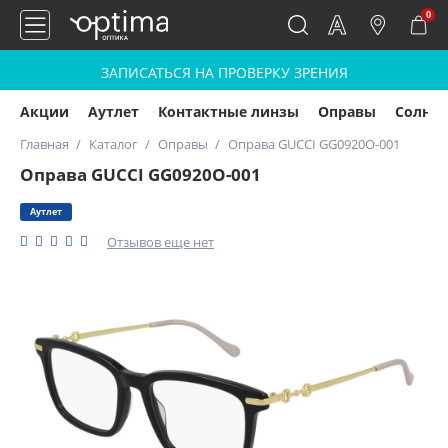
0
ЗАПИСАТЬСЯ НА ПРОВЕРКУ ЗРЕНИЯ
Акции
Аутлет
Контактные линзы
Оправы
Солнц
Главная
Каталог
Оправы
Оправа GUCCI GG0920O-001
Оправа GUCCI GG0920O-001
Аутлет
Отзывов еще нет