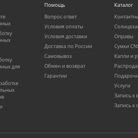
Помощь
Каталог
те
Вопрос-ответ
Контактн
нных
Условия оплаты
Солнцеза
ботку
Условия доставки
Оправы
нных
Доставка по России
Сумки CN
Самовывоз
Капли и 
ботку
Обмен и возврат
Распрода
нных для
Гарантии
Подарочн
работке
Услуги
альных
Запись к 
ов
Запись к 
и