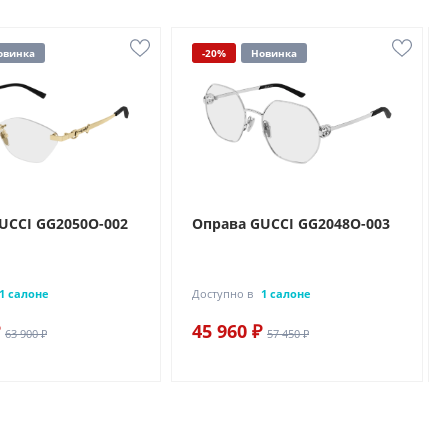
овинка
-20%
Новинка
UCCI GG2050O-002
Оправа GUCCI GG2048O-003
1 салоне
Доступно в
1 салоне
45 960 ₽
63 900 ₽
57 450 ₽