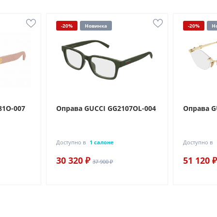
-20%
Новинка
-20%
Н
81O-007
Оправа GUCCI GG2107OL-004
Оправа G
Доступно в
1 салоне
Доступно в
30 320 ₽
51 120 ₽
37 900 ₽