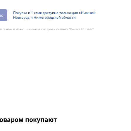
Покупка в 1 клик доступна только для г.Нижний
ик
Новгород и Нижегородской области
агазина и может отличаться от цен в салонах "Оптика Оптима"
товаром покупают