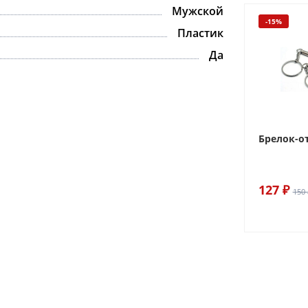
Мужской
-15%
Пластик
Да
Брелок-о
127 ₽
150 