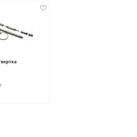
твертка
₽