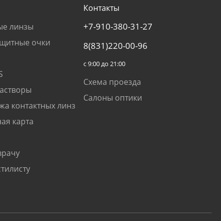
Контакты
+7-910-380-31-27
ые линзы
щитные очки
8(831)220-00-96
с 9:00 до 21:00
S
Схема проезда
растворы
Салоны оптики
жа контактных линз
ая карта
врачу
стилисту