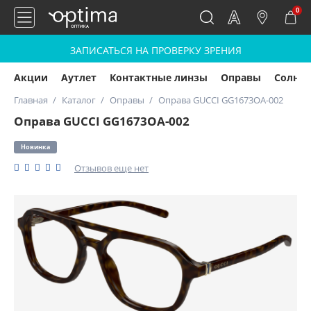
0
ЗАПИСАТЬСЯ НА ПРОВЕРКУ ЗРЕНИЯ
Акции
Аутлет
Контактные линзы
Оправы
Солнц
Главная
Каталог
Оправы
Оправа GUCCI GG1673OA-002
Оправа GUCCI GG1673OA-002
Новинка
Отзывов еще нет