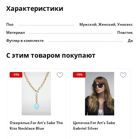
Характеристики
Пол
Мужской, Женский, Унисекс
Материал
Пластик
Футляр в комплекте
Да
С этим товаром покупают
-15%
-15%
e
Ожерелье.For Art's Sake The
Цепочка.For Art's Sake
Бр
Kiss Necklace Blue
Gabriel Silver
Br