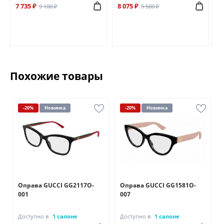
7 735 ₽
8 075 ₽
6 
9 100 ₽
9 500 ₽
Похожие товары
-20%
Новинка
-20%
Новинка
Оправа GUCCI GG2117O-
Оправа GUCCI GG1581O-
001
007
Доступно в
1 салоне
Доступно в
1 салоне