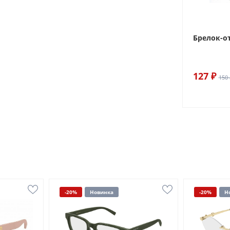
Брелок-о
127 ₽
150 
-20%
Новинка
-20%
Н