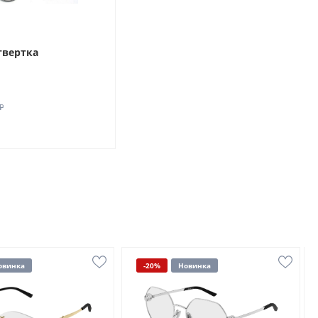
твертка
₽
овинка
-20%
Новинка