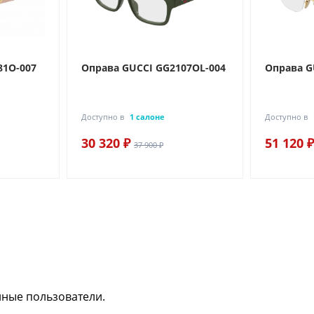
81O-007
Оправа GUCCI GG2107OL-004
Оправа G
Доступно в
1 салоне
Доступно в
30 320 ₽
51 120 ₽
37 900 ₽
нные пользователи.