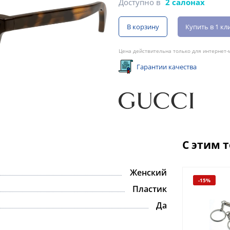
Доступно в
2 салонах
В корзину
Купить в 1 кл
Цена действительна только для интернет-м
Гарантии качества
С этим 
Женский
-15%
Пластик
Да