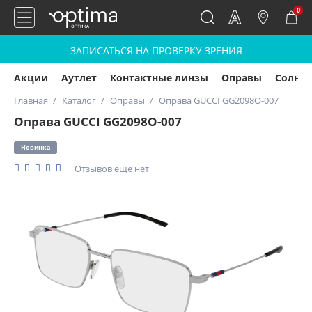
0
ЗАПИСАТЬСЯ НА ПРОВЕРКУ ЗРЕНИЯ
Акции
Аутлет
Контактные линзы
Оправы
Солнц
Главная
Каталог
Оправы
Оправа GUCCI GG2098O-007
Оправа GUCCI GG2098O-007
Новинка
Отзывов еще нет