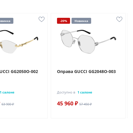
овинка
-20%
Новинка
UCCI GG2050O-002
Оправа GUCCI GG2048O-003
1 салоне
Доступно в
1 салоне
45 960 ₽
63 900 ₽
57 450 ₽