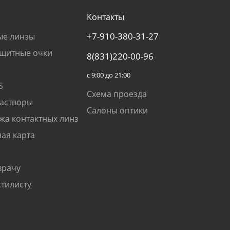
Контакты
+7-910-380-31-27
ые линзы
щитные очки
8(831)220-00-96
с 9:00 до 21:00
S
Схема проезда
растворы
Салоны оптики
жа контактных линз
ая карта
врачу
стилисту