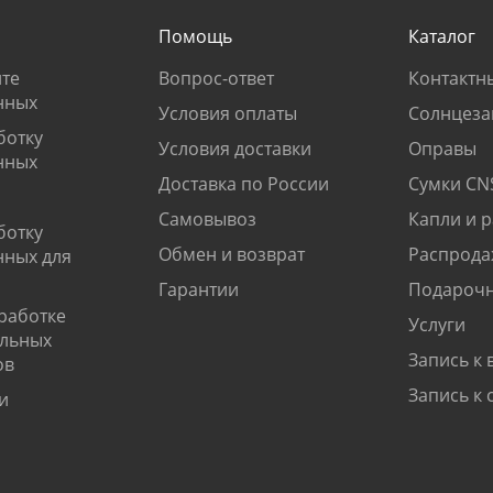
Помощь
Каталог
те
Вопрос-ответ
Контактн
нных
Условия оплаты
Солнцеза
ботку
Условия доставки
Оправы
нных
Доставка по России
Сумки CN
Самовывоз
Капли и 
ботку
Обмен и возврат
Распрода
нных для
Гарантии
Подарочн
работке
Услуги
альных
Запись к 
ов
Запись к 
и