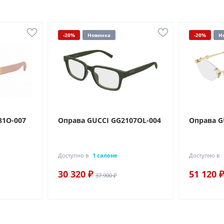
-20%
Новинка
-20%
Н
81O-007
Оправа GUCCI GG2107OL-004
Оправа G
Доступно в
1 салоне
Доступно в
30 320 ₽
51 120 ₽
37 900 ₽