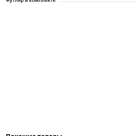
Футляр в комплекте
Цепочка.For Art's S
Gabriel Silver
8 075 ₽
9 500 ₽