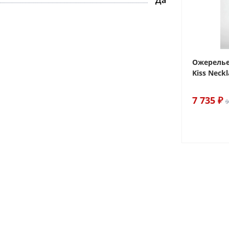
Да
ake
Браслет For Art's Sake Olive
Ожерелье.
Bracelet Gold
Kiss Neckl
6 290 ₽
7 735 ₽
7 400 ₽
9