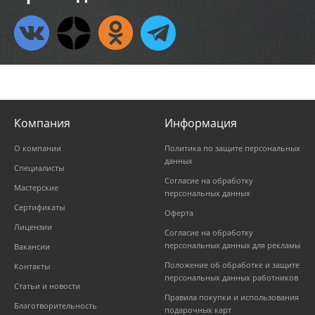
Компания
Информация
О компании
Политика по защите персональных
данных
Специалисты
Согласие на обработку
Мастерские
персональных данных
Сертификаты
Оферта
Лицензии
Согласие на обработку
персональных данных для рекламы
Вакансии
Положение об обработке и защите
Контакты
персональных данных работников
Статьи и новости
Правила покупки и использования
Благотворительность
подарочных карт