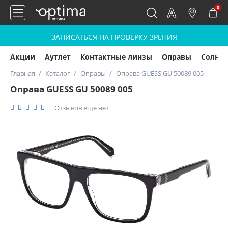
0
ЗАПИСАТЬСЯ НА ПРОВЕРКУ ЗРЕНИЯ
Акции
Аутлет
Контактные линзы
Оправы
Солнц
Главная
Каталог
Оправы
Оправа GUESS GU 50089 005
Оправа GUESS GU 50089 005
Отзывов еще нет