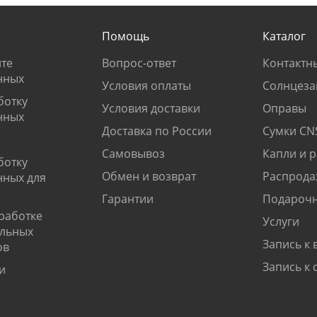
Помощь
Каталог
те
Вопрос-ответ
Контактн
нных
Условия оплаты
Солнцеза
ботку
Условия доставки
Оправы
нных
Доставка по России
Сумки CN
Самовывоз
Капли и 
ботку
Обмен и возврат
Распрода
нных для
Гарантии
Подарочн
работке
Услуги
альных
Запись к 
ов
Запись к 
и