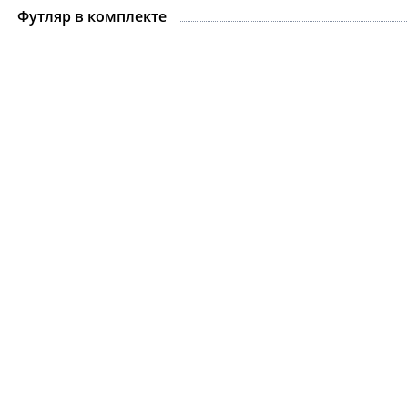
Футляр в комплекте
Цепочка.For Art's S
Gabriel Silver
8 075 ₽
9 500 ₽