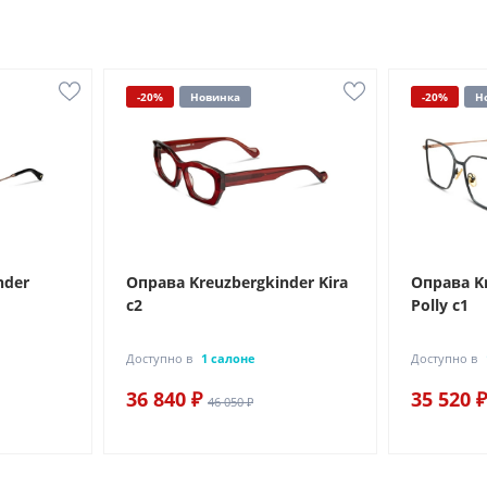
-20%
Новинка
-20%
Н
nder
Оправа Kreuzbergkinder Kira
Оправа K
c2
Polly c1
Доступно в
1 салоне
Доступно в
36 840 ₽
35 520 ₽
46 050 ₽