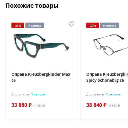
Похожие товары
-20%
Новинка
-20%
Новинка
Оправа Kreuzbergkinder Max
Оправа Kreuzbergki
c6
Spicy Schonebrg c6
Доступно в
1 салоне
Доступно в
1 салоне
33 880 ₽
38 840 ₽
42 350 ₽
48 550 ₽