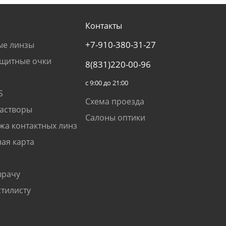
Контакты
+7-910-380-31-27
ые линзы
щитные очки
8(831)220-00-96
с 9:00 до 21:00
S
Схема проезда
растворы
Салоны оптики
жа контактных линз
ая карта
врачу
стилисту