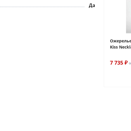
Да
ake
Браслет For Art's Sake Olive
Ожерелье.
Bracelet Gold
Kiss Neckl
6 290 ₽
7 735 ₽
7 400 ₽
9