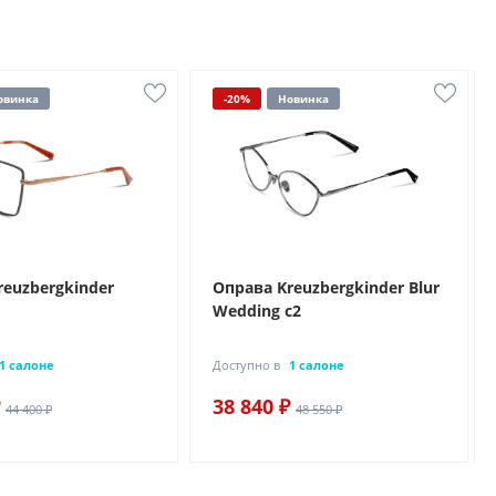
овинка
-20%
Новинка
reuzbergkinder
Оправа Kreuzbergkinder Blur
Wedding c2
1 салоне
Доступно в
1 салоне
38 840 ₽
44 400 ₽
48 550 ₽