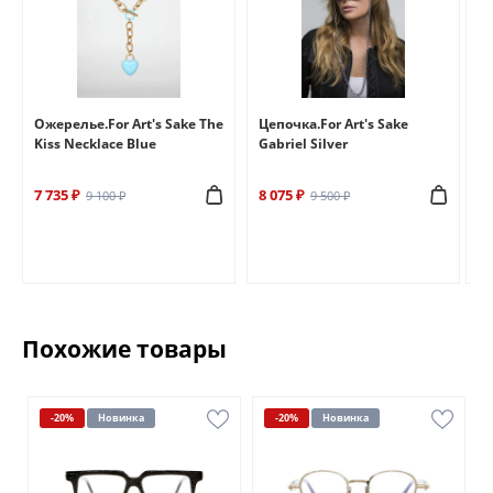
e
Ожерелье.For Art's Sake The
Цепочка.For Art's Sake
Бр
Kiss Necklace Blue
Gabriel Silver
Br
7 735 ₽
8 075 ₽
6 
9 100 ₽
9 500 ₽
Похожие товары
-20%
Новинка
-20%
Новинка