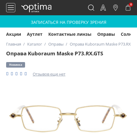
0
ЗАПИСАТЬСЯ НА ПРОВЕРКУ ЗРЕНИЯ
Акции
Аутлет
Контактные линзы
Оправы
Солнц
Главная
Каталог
Оправы
Оправа Kuboraum Maske P73.RX.GT
Оправа Kuboraum Maske P73.RX.GTS
Новинка
Отзывов еще нет