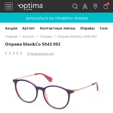
0
ЗАПИСАТЬСЯ НА ПРОВЕРКУ ЗРЕНИЯ
Акции
Аутлет
Контактные линзы
Оправы
Солнц
Главная
Каталог
Оправы
Оправа Max&Co 5043 092
Оправа Max&Co 5043 092
Отзывов еще нет