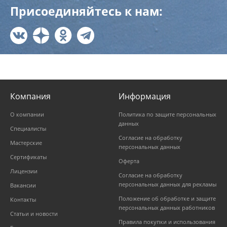
Присоединяйтесь к нам:
Компания
Информация
О компании
Политика по защите персональных
данных
Специалисты
Согласие на обработку
Мастерские
персональных данных
Сертификаты
Оферта
Лицензии
Согласие на обработку
персональных данных для рекламы
Вакансии
Положение об обработке и защите
Контакты
персональных данных работников
Статьи и новости
Правила покупки и использования