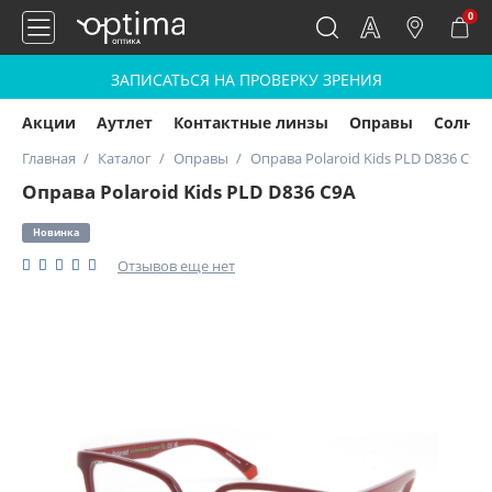
0
ЗАПИСАТЬСЯ НА ПРОВЕРКУ ЗРЕНИЯ
Акции
Аутлет
Контактные линзы
Оправы
Солнц
Главная
Каталог
Оправы
Оправа Polaroid Kids PLD D836 C9A
Оправа Polaroid Kids PLD D836 C9A
Новинка
Отзывов еще нет