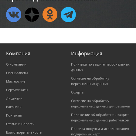
Компания
Информация
О компании
Политика по защите персональных
данных
Специалисты
Согласие на обработку
Мастерские
персональных данных
Сертификаты
Оферта
Лицензии
Согласие на обработку
персональных данных для рекламы
Вакансии
Положение об обработке и защите
Контакты
персональных данных работников
Статьи и новости
Правила покупки и использования
Благотворительность
подарочных карт