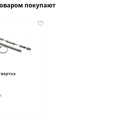
товаром покупают
твертка
₽