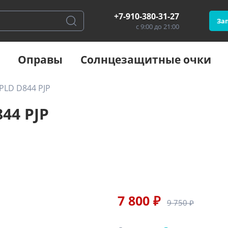
+7-910-380-31-27
Зап
с 9:00 до 21:00
Оправы
Солнцезащитные очки
 PLD D844 PJP
844 PJP
7 800 ₽
9 750 ₽