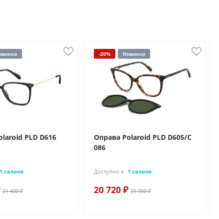
овинка
-20%
Новинка
laroid PLD D616
Оправа Polaroid PLD D605/C
086
1 салоне
Доступно в
1 салоне
20 720 ₽
21 400 ₽
25 900 ₽