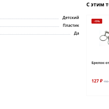
С этим 
Детский
-15%
Пластик
Да
Брелок-о
127 ₽
150 