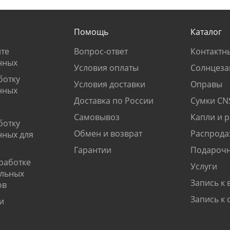
Помощь
Каталог
те
Вопрос-ответ
Контактн
нных
Условия оплаты
Солнцеза
ботку
Условия доставки
Оправы
нных
Доставка по России
Сумки CN
Самовывоз
Капли и 
ботку
Обмен и возврат
Распрода
нных для
Гарантии
Подарочн
работке
Услуги
альных
Запись к 
ов
Запись к 
и