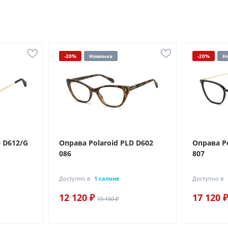
-20%
Новинка
-20%
Н
D D612/G
Оправа Polaroid PLD D602
Оправа Po
086
807
Доступно в
1 салоне
Доступно в
12 120 ₽
17 120 ₽
15 150 ₽