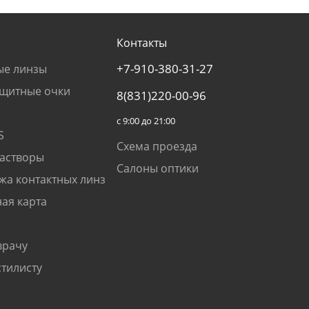
Контакты
+7-910-380-31-27
ые линзы
щитные очки
8(831)220-00-96
с 9:00 до 21:00
S
Схема проезда
растворы
Салоны оптики
жа контактных линз
ая карта
врачу
стилисту