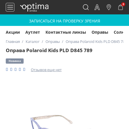
0
ЗАПИСАТЬСЯ НА ПРОВЕРКУ ЗРЕНИЯ
Акции
Аутлет
Контактные линзы
Оправы
Солнц
Главная
Каталог
Оправы
Оправа Polaroid Kids PLD D845 789
Оправа Polaroid Kids PLD D845 789
Новинка
Отзывов еще нет