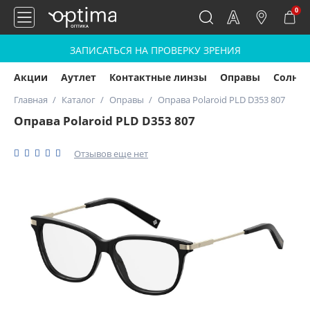
0
ЗАПИСАТЬСЯ НА ПРОВЕРКУ ЗРЕНИЯ
Акции
Аутлет
Контактные линзы
Оправы
Солнц
Главная
Каталог
Оправы
Оправа Polaroid PLD D353 807
Оправа Polaroid PLD D353 807
Отзывов еще нет