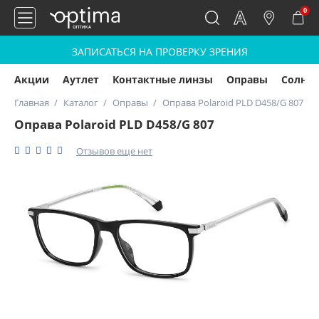
0
ЗАПИСАТЬСЯ НА ПРОВЕРКУ ЗРЕНИЯ
Акции
Аутлет
Контактные линзы
Оправы
Солнц
Главная
Каталог
Оправы
Оправа Polaroid PLD D458/G 807
Оправа Polaroid PLD D458/G 807
Отзывов еще нет