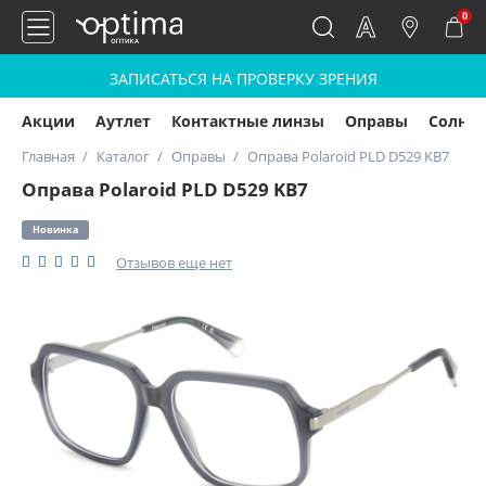
0
ЗАПИСАТЬСЯ НА ПРОВЕРКУ ЗРЕНИЯ
Акции
Аутлет
Контактные линзы
Оправы
Солнц
Главная
Каталог
Оправы
Оправа Polaroid PLD D529 KB7
Оправа Polaroid PLD D529 KB7
Новинка
Отзывов еще нет