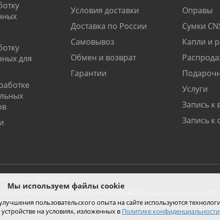
ботку
Условия доставки
Оправы
нных
Доставка по России
Сумки CN
Самовывоз
Капли и 
ботку
Обмен и возврат
Распрода
нных для
Гарантии
Подарочн
работке
Услуги
альных
Запись к 
ов
Запись к 
и
06505 от 20.06.2019г.
Мы используем файлы cookie
ся публичной офертой, определяемой ст. 437 Гражданского кодекса РФ.
ко при покупке с помощью сайта.
 улучшения пользовательского опыта на сайте используются технолог
 устройстве на условиях, изложенных в
Политике конфиденциальности