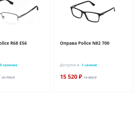
lice R68 E56
Оправа Police N82 700
3 салонах
Доступно в
1 салоне
15 520 ₽
29 750 ₽
19 400 ₽