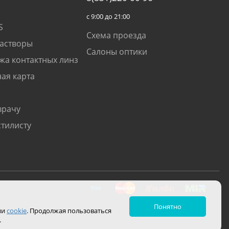
с 9:00 до 21:00
S
Схема проезда
растворы
Салоны оптики
жа контактных линз
ая карта
врачу
стилисту
Понятно
ии
cookie
. Продолжая пользоваться
.