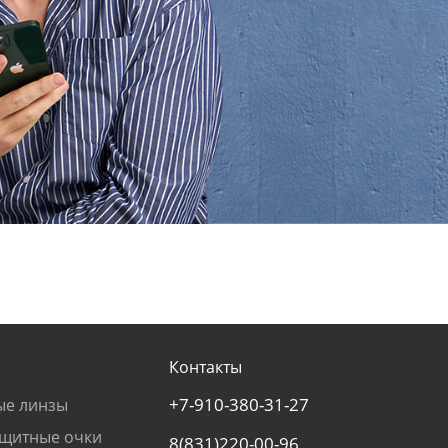
Контакты
+7-910-380-31-27
ые линзы
щитные очки
8(831)220-00-96