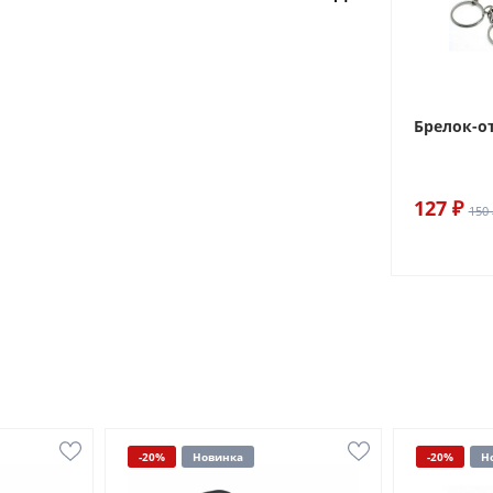
Брелок-о
127 ₽
150 
-20%
Новинка
-20%
Н