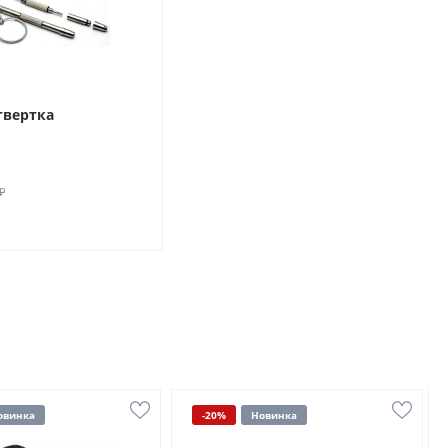
твертка
₽
овинка
-20%
Новинка