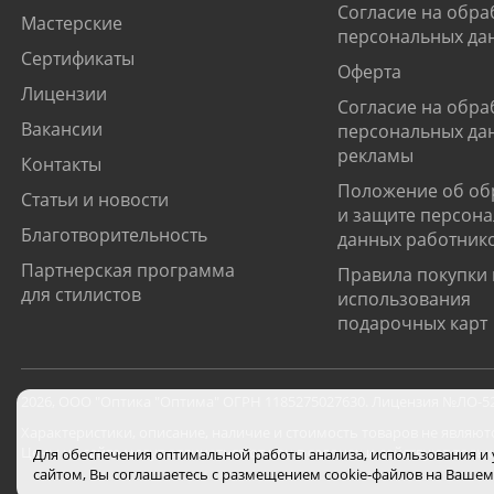
Согласие на обра
Мастерские
персональных да
Сертификаты
Оферта
Лицензии
Согласие на обра
Вакансии
персональных да
рекламы
Контакты
Положение об об
Статьи и новости
и защите персон
Благотворительность
данных работник
Партнерская программа
Правила покупки 
для стилистов
использования
подарочных карт
2026
,
ООО "Оптика "Оптима"
ОГРН 1185275027630. Лицензия №ЛО-52-0
Характеристики, описание, наличие и стоимость товаров не являют
Цены на сайте могут отличаться от цен в салонах и действуют толь
Для обеспечения оптимальной работы анализа, использования и
сайтом, Вы соглашаетесь с размещением cookie-файлов на Вашем