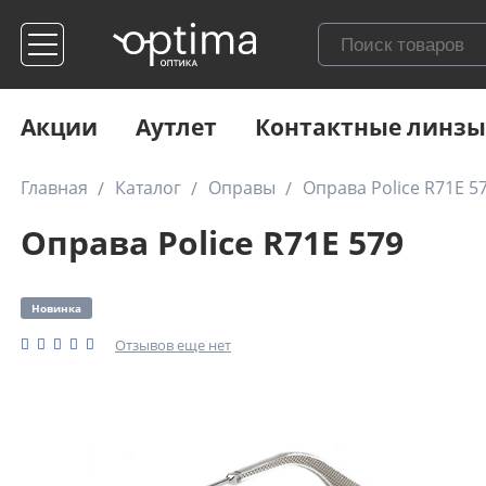
Акции
Аутлет
Контактные линзы
Главная
Каталог
Оправы
Оправа Police R71E 5
Оправа Police R71E 579
Новинка
Отзывов еще нет