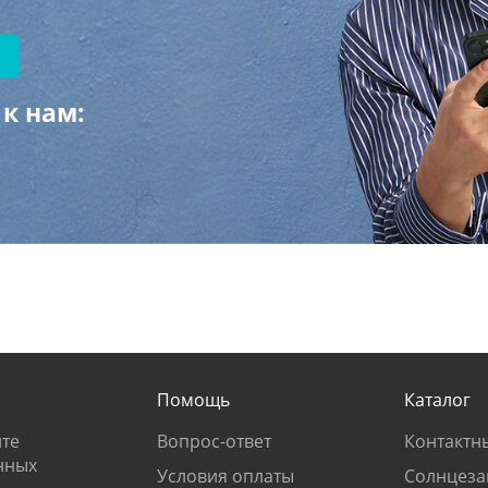
к нам:
Помощь
Каталог
те
Вопрос-ответ
Контактн
нных
Условия оплаты
Солнцеза