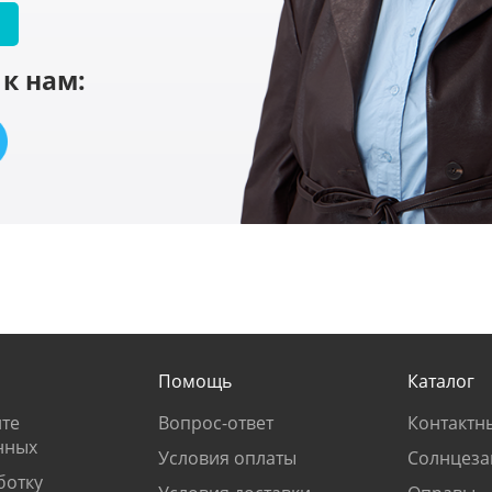
к нам:
Помощь
Каталог
те
Вопрос-ответ
Контактн
нных
Условия оплаты
Солнцеза
ботку