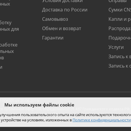
Условия доставки
Оправы
нных
Доставка по России
Сумки CN
Самовывоз
Капли и 
ботку
Обмен и возврат
Распрода
нных для
Гарантии
Подарочн
работке
Услуги
альных
Запись к 
ов
Запись к 
и
06505 от 20.06.2019г.
Мы используем файлы cookie
ся публичной офертой, определяемой ст. 437 Гражданского кодекса РФ.
ко при покупке с помощью сайта.
 улучшения пользовательского опыта на сайте используются технолог
 устройстве на условиях, изложенных в
Политике конфиденциальности