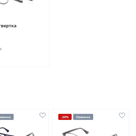
твертка
₽
овинка
-20%
Новинка