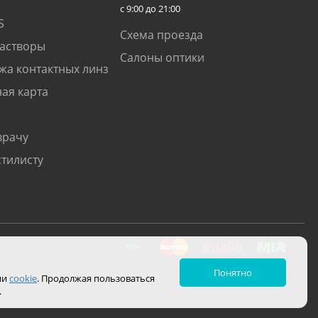
с 9:00 до 21:00
S
Схема проезда
растворы
Салоны оптики
жа контактных линз
ая карта
врачу
стилисту
Понятно
ии
cookie
. Продолжая пользоваться
.