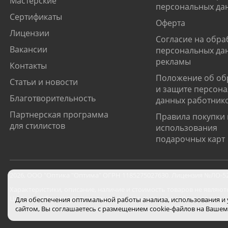
Мастерские
персональных да
Сертификаты
Оферта
Лицензии
Согласие на обра
Вакансии
персональных да
рекламы
Контакты
Положение об об
Статьи и новости
и защите персон
Благотворительность
данных работник
Партнерская программа
Правила покупки 
для стилистов
использования
подарочных карт
2026
,
ООО "Оптика "Оптима"
ОГРН 1185275027630. Лицензия №ЛО-52-0
Характеристики, описание, наличие и стоимость товаров не являют
Цены на сайте могут отличаться от цен в салонах и действуют толь
Для обеспечения оптимальной работы анализа, использования и
сайтом, Вы соглашаетесь с размещением cookie-файлов на Вашем