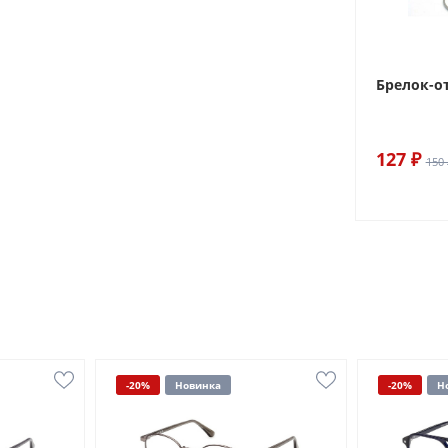
Брелок-о
127 ₽
150 
-20%
Новинка
-20%
Н