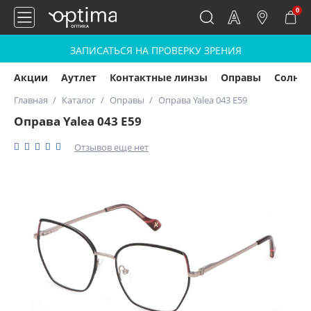
0
ЗАПИСАТЬСЯ НА ПРОВЕРКУ ЗРЕНИЯ
Акции
Аутлет
Контактные линзы
Оправы
Солнц
Главная
Каталог
Оправы
Оправа Yalea 043 E59
Оправа Yalea 043 E59
Отзывов еще нет