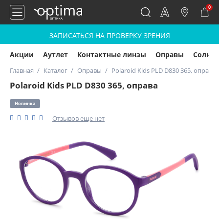
0
ЗАПИСАТЬСЯ НА ПРОВЕРКУ ЗРЕНИЯ
Акции
Аутлет
Контактные линзы
Оправы
Солнц
Главная
Каталог
Оправы
Polaroid Kids PLD D830 365, оправа
Polaroid Kids PLD D830 365, оправа
Новинка
Отзывов еще нет