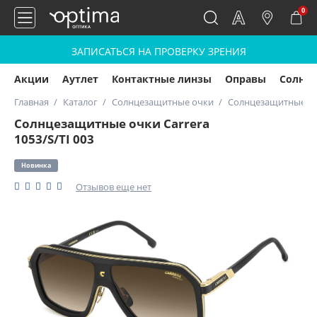
0
ЗАПИСАТЬСЯ НА ПРОВЕРКУ ЗРЕНИЯ
Акции
Аутлет
Контактные линзы
Оправы
Солнц
Главная
Каталог
Солнцезащитные очки
Солнцезащитные очк
Солнцезащитные очки Carrera
1053/S/TI 003
Новинка
Отзывов еще нет