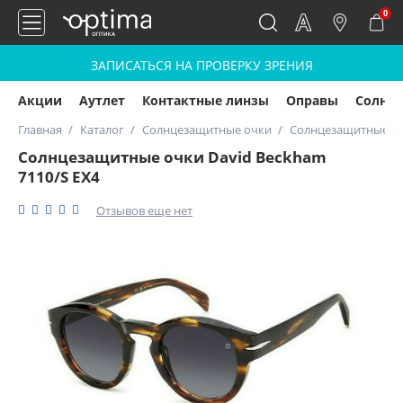
0
ЗАПИСАТЬСЯ НА ПРОВЕРКУ ЗРЕНИЯ
Акции
Аутлет
Контактные линзы
Оправы
Солнц
Главная
Каталог
Солнцезащитные очки
Солнцезащитные очк
Солнцезащитные очки David Beckham
7110/S EX4
Отзывов еще нет